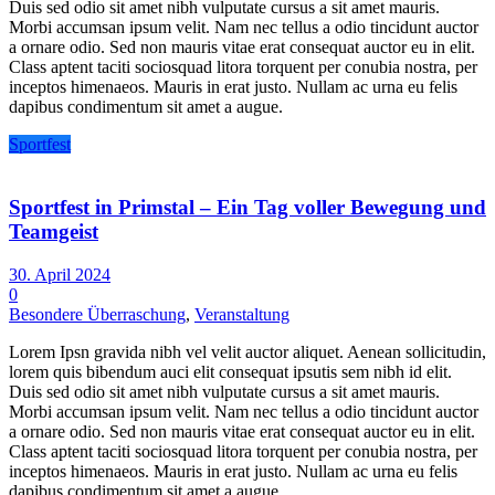
Duis sed odio sit amet nibh vulputate cursus a sit amet mauris.
Morbi accumsan ipsum velit. Nam nec tellus a odio tincidunt auctor
a ornare odio. Sed non mauris vitae erat consequat auctor eu in elit.
Class aptent taciti sociosquad litora torquent per conubia nostra, per
inceptos himenaeos. Mauris in erat justo. Nullam ac urna eu felis
dapibus condimentum sit amet a augue.
Sportfest
Sportfest in Primstal – Ein Tag voller Bewegung und
Teamgeist
30. April 2024
0
Besondere Überraschung
,
Veranstaltung
Lorem Ipsn gravida nibh vel velit auctor aliquet. Aenean sollicitudin,
lorem quis bibendum auci elit consequat ipsutis sem nibh id elit.
Duis sed odio sit amet nibh vulputate cursus a sit amet mauris.
Morbi accumsan ipsum velit. Nam nec tellus a odio tincidunt auctor
a ornare odio. Sed non mauris vitae erat consequat auctor eu in elit.
Class aptent taciti sociosquad litora torquent per conubia nostra, per
inceptos himenaeos. Mauris in erat justo. Nullam ac urna eu felis
dapibus condimentum sit amet a augue.