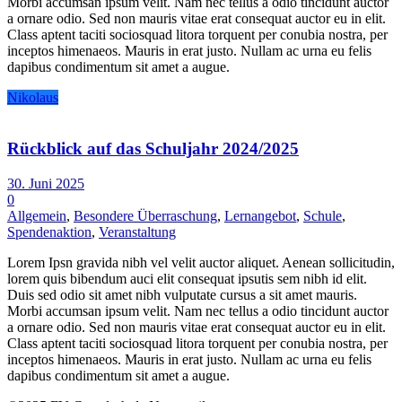
Morbi accumsan ipsum velit. Nam nec tellus a odio tincidunt auctor
a ornare odio. Sed non mauris vitae erat consequat auctor eu in elit.
Class aptent taciti sociosquad litora torquent per conubia nostra, per
inceptos himenaeos. Mauris in erat justo. Nullam ac urna eu felis
dapibus condimentum sit amet a augue.
Nikolaus
Rückblick auf das Schuljahr 2024/2025
30. Juni 2025
0
Allgemein
,
Besondere Überraschung
,
Lernangebot
,
Schule
,
Spendenaktion
,
Veranstaltung
Lorem Ipsn gravida nibh vel velit auctor aliquet. Aenean sollicitudin,
lorem quis bibendum auci elit consequat ipsutis sem nibh id elit.
Duis sed odio sit amet nibh vulputate cursus a sit amet mauris.
Morbi accumsan ipsum velit. Nam nec tellus a odio tincidunt auctor
a ornare odio. Sed non mauris vitae erat consequat auctor eu in elit.
Class aptent taciti sociosquad litora torquent per conubia nostra, per
inceptos himenaeos. Mauris in erat justo. Nullam ac urna eu felis
dapibus condimentum sit amet a augue.